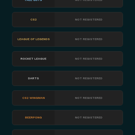
CS2
NOT REGISTERED
LEAGUE OF LEGENDS
NOT REGISTERED
ROCKET LEAGUE
NOT REGISTERED
DARTS
NOT REGISTERED
CS2 WINGMAN
NOT REGISTERED
BEERPONG
NOT REGISTERED