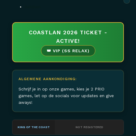
Bekijken
COASTLAN 2026 TICKET -
ACTIVE!
👑 VIP (SS RELAX)
ALGEMENE AANKONDIGING:
Schrijf je in op onze games, kies je 2 PRIO
games, let op de socials voor updates en give
aways!
KING OF THE COAST
NOT REGISTERED