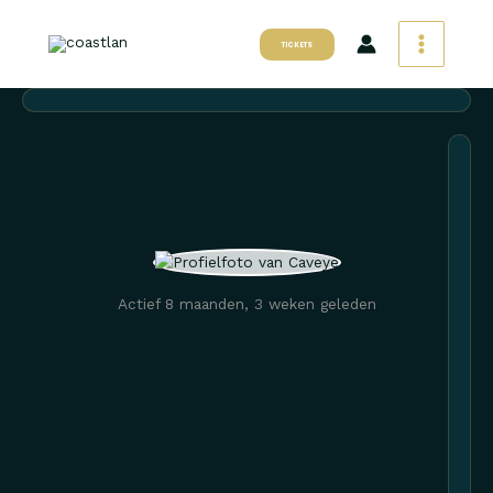
Ga
naar
TICKETS
de
inhoud
Actief 8 maanden, 3 weken geleden