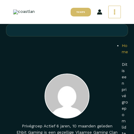
Ga
naar
TICKETS
de
inhoud
Ho
me
Dit
is
ee
n
pri
vé
gro
ep
o
m
Privégroep
Actief 6 jaren, 10 maanden geleden
lid
Ehbit Gaming is een gezellige Vlaamse Gaming Clan
te