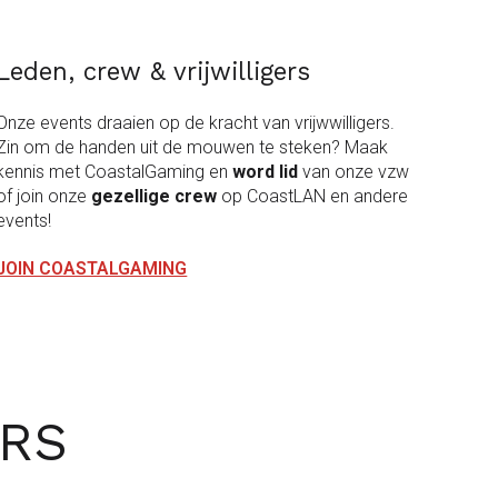
Leden, crew & vrijwilligers
Onze events draaien op de kracht van vrijwwilligers.
Zin om de handen uit de mouwen te steken? Maak
kennis met CoastalGaming en
word lid
van onze vzw
of join onze
gezellige crew
op CoastLAN en andere
events!
JOIN COASTALGAMING
ORS