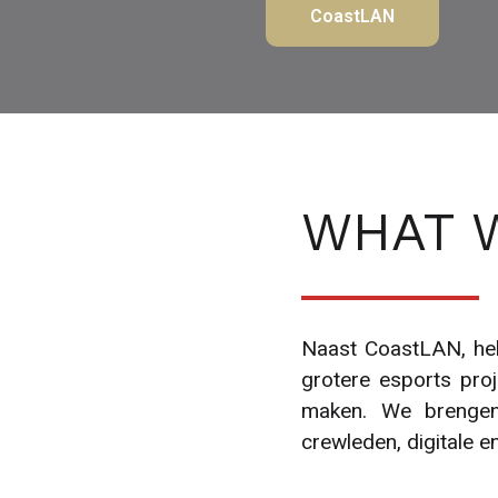
CoastLAN
WHAT 
Naast CoastLAN, hel
grotere esports proj
maken. We brengen
crewleden, digitale e