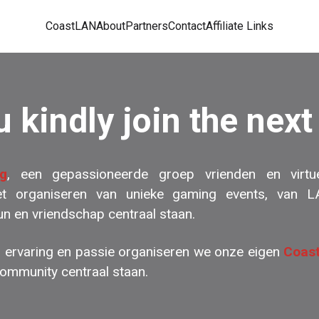
CoastLAN
About
Partners
Contact
Affiliate Links
 kindly join the nex
g
, een gepassioneerde groep vrienden en virtu
het organiseren van unieke gaming events, van L
un en vriendschap centraal staan.
l ervaring en passie organiseren we onze eigen
Coas
ommunity centraal staan.