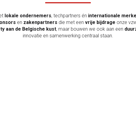
et
lokale ondernemers
, techpartners én
internationale merk
onsors
en
zakenpartners
die met een
vrije bijdrage
onze vzw 
rty aan de Belgische kust
, maar bouwen we ook aan een
duur
innovatie en samenwerking centraal staan.