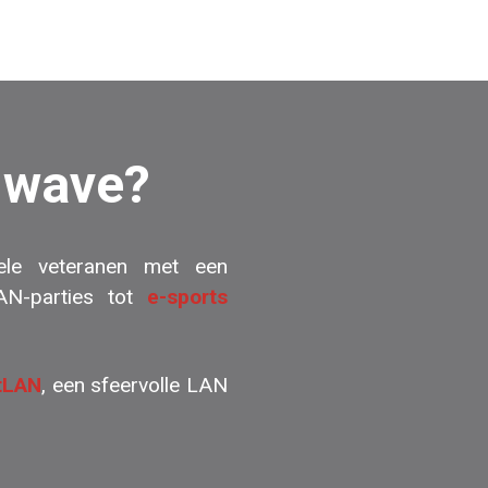
t wave?
ele veteranen met een
AN-parties tot
e-sports
tLAN
, een sfeervolle LAN